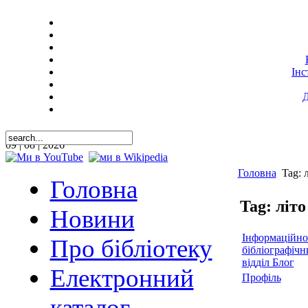
Інс
Д
09 | 08 | 2026
Головна
Tag: л
Головна
Tag: літо
Новини
Інформаційно
Про бібліотеку
бібліографічн
відділ Блог
Електронний
Профіль
каталог