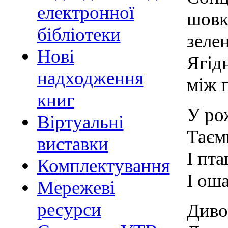
електронної
шовк
бібліотеки
зелен
Нові
Ягід
надходження
між 
книг
У ро
Віртуальні
Таєм
виставки
І пта
Комплектування
І ош
Мережеві
ресурси
Диво