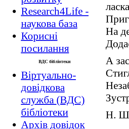
ласк
Research4Life -
Приг
наукова база
На д
Корисні
Додає
посилання
А за
ВДС бібліотеки
Стиг
Віртуально-
Незаб
довідкова
Зустр
служба (ВДС)
бібліотеки
Н. Ш
Архів довідок