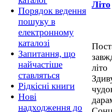
Літо
Порядок ведення
пошуку в
електронному
каталозі
Пост
Запитання, що
завж
найчастіше
літо
ставляться
Здив
Рідкісні книги
чудо
Нові
дара
надходження до
Сонц