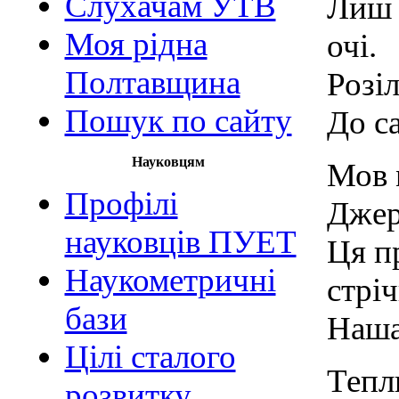
Слухачам УТВ
Лиш 
Моя рідна
очі.
Полтавщина
Розі
Пошук по сайту
До са
Науковцям
Мов м
Профілі
Джер
науковців ПУЕТ
Ця п
Наукометричні
стріч
бази
Наша
Цілі сталого
Тепл
розвитку